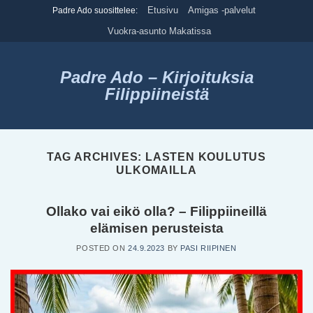
Skip
Etusivu
Amigas -palvelut
Padre Ado suosittelee:
to
Vuokra-asunto Makatissa
content
Padre Ado – Kirjoituksia
Filippiineistä
TAG ARCHIVES:
LASTEN KOULUTUS
ULKOMAILLA
Ollako vai eikö olla? – Filippiineillä
elämisen perusteista
POSTED ON
24.9.2023
BY
PASI RIIPINEN