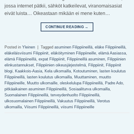
jossa internet pätkii, sähköt katkeilevat, viranomaisasiat
eivät luista… Oikeastaan mikään ei mene kuten…
CONTINUE READING
→
Posted in
Yleinen
|
Tagged
asuminen Filippiineillä
,
eläke Filippiineillä
,
eläkeläisviisumi Filippiinit
,
eläköityminen Filippiineille
,
elämä Aasiassa
,
elämä Filippiineillä
,
expat Filippiinit
,
Filippiineillä asuminen
,
Filippiinien
elinkustannukset
,
Filippiinien oikeusjärjestelmä
,
Filippiinit
,
Filippiinit
blogi
,
Kaakkois-Aasia
,
Kela ulkomailla
,
Kotoutuminen
,
lasten koulutus
Filippiineillä
,
lasten koulutus ulkomailla
,
Muuttaminen
,
muutto
Filippiineille
,
Muutto ulkomaille
,
oleskelulupa Filippiineillä
,
Padre Ado
,
pitkäaikainen asuminen Filippiineillä
,
Sosiaaliturva ulkomailla
,
Suomalainen Filippiineillä
,
terveydenhuolto Filippiineillä
,
ulkosuomalainen Filippiineillä
,
Vakuutus Filippiineillä
,
Verotus
ulkomailla
,
Viisumi Filippiineillä
,
viisumi Filippiineille