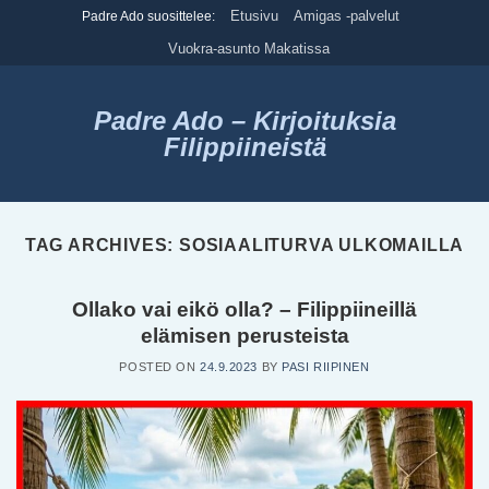
Skip
Etusivu
Amigas -palvelut
Padre Ado suosittelee:
to
Vuokra-asunto Makatissa
content
Padre Ado – Kirjoituksia
Filippiineistä
TAG ARCHIVES:
SOSIAALITURVA ULKOMAILLA
Ollako vai eikö olla? – Filippiineillä
elämisen perusteista
POSTED ON
24.9.2023
BY
PASI RIIPINEN