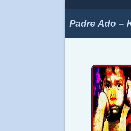
Skip
to
content
Padre Ado – Ki