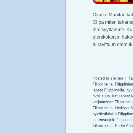
Ovatko Manilan kat
Olipa miten tahansa
ihmisyyttämme. Kun
pienikokoisin hake
aliravittuun olemu
Posted in
Yleinen
|
T
Filippiineillä
,
Filippiinie
lapset Filippiineillä
,
hyv
rikollisuus
,
katulapset 
kerjääminen Filippiineill
Filippiineillä
,
köyhyys M
hyväksikäyttö Filippiinei
lastensuojelu Filippiinei
Filippiineillä
,
Padre Ado