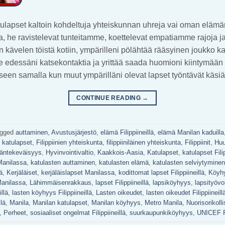
ulapset kaltoin kohdeltuja yhteiskunnan uhreja vai oman eläm
, he ravistelevat tunteitamme, koettelevat empatiamme rajoja ja
 kävelen töistä kotiin, ympärilleni pölähtää rääsyinen joukko k
e edessäni katsekontaktia ja yrittää saada huomioni kiintymään
kseen samalla kun muut ympärilläni olevat lapset työntävät käs
CONTINUE READING
→
agged
auttaminen
,
Avustusjärjestö
,
elämä Filippiineillä
,
elämä Manilan kaduilla
n katulapset
,
Filippiinien yhteiskunta
,
filippiiniläinen yhteiskunta
,
Filippiinit
,
Huu
äntekeväisyys
,
Hyvinvointivaltio
,
Kaakkois-Aasia
,
Katulapset
,
katulapset Filip
Manilassa
,
katulasten auttaminen
,
katulasten elämä
,
katulasten selviytyminen
ä
,
Kerjäläiset
,
kerjäläislapset Manilassa
,
kodittomat lapset Filippiineillä
,
Köyh
anilassa
,
Lähimmäisenrakkaus
,
lapset Filippiineillä
,
lapsiköyhyys
,
lapsityövoi
llä
,
lasten köyhyys Filippiineillä
,
Lasten oikeudet
,
lasten oikeudet Filippiineill
llä
,
Manila
,
Manilan katulapset
,
Manilan köyhyys
,
Metro Manila
,
Nuorisorikoll
,
Perheet
,
sosiaaliset ongelmat Filippiineillä
,
suurkaupunkiköyhyys
,
UNICEF Fi