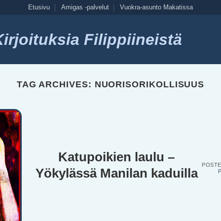
Etusivu
Amigas -palvelut
Vuokra-asunto Makatissa
rjoituksia Filippiineistä
TAG ARCHIVES:
NUORISORIKOLLISUUS
Katupoikien laulu –
POST
Yökylässä Manilan kaduilla
P