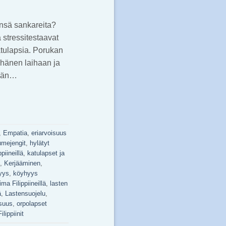
änsä sankareita?
 stressitestaavat
atulapsia. Porukan
 hänen laihaan ja
iään…
,
Empatia
,
eriarvoisuus
mejengit
,
hylätyt
piineillä
,
katulapset ja
,
Kerjääminen
,
yys
,
köyhyys
ma Filippiineillä
,
lasten
ä
,
Lastensuojelu
,
isuus
,
orpolapset
lippiinit