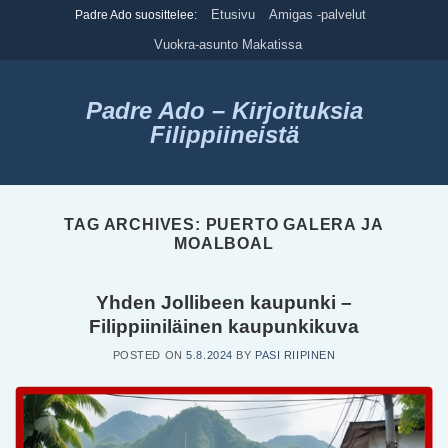
Skip
Etusivu
Amigas -palvelut
Padre Ado suosittelee:
to
Vuokra-asunto Makatissa
content
Padre Ado – Kirjoituksia
Filippiineistä
TAG ARCHIVES:
PUERTO GALERA JA
MOALBOAL
Yhden Jollibeen kaupunki –
Filippiiniläinen kaupunkikuva
POSTED ON
5.8.2024
BY
PASI RIIPINEN