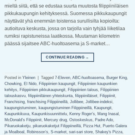
mieltä siitä, että se edustaa suurta muutosta filippiiniläisen
pikkukaupungin kehityksessä. Suomessa pikkukaupungit
näyttävät yhä enemmän toistensa surullisilta kopioilta:
autioituva keskusta, jossa on tarjolla vain tyhjää liiketilaa
rumiksi rapistuneissa laatikossa. Muutaman kilometrin
päässä sijaitsee ABC-huoltoasema ja S-market…
CONTINUE READING
→
Posted in
Yleinen
|
Tagged
7-Eleven
,
ABC-huoltoasema
,
Burger King
,
Chowking
,
El Nido
,
Filippiinien kaupungit
,
Filippiinien kaupunkien
kehitys
,
Filippiinien pikkukaupungit
,
Filippiinien talous
,
Filippiinien
talouskasvu
,
filippiiniläinen yhteiskunta
,
filippiiniläiset
,
Filippiinit
,
Franchising
,
franchising Filippiineillä
,
Jollibee
,
Jollibee-indeksi
,
kaupungistuminen
,
kaupungistuminen Filippiineillä
,
Kaupungit
,
Kaupunkikuva
,
Kaupunkisuunnittelu
,
Kenny Roger’s
,
Mang Inasal
,
McDonald’s Filippiinit
,
Mercury drug
,
Ostoskeskus
,
Padre Ado
,
Pikaruokaketju
,
pikaruokaketjut Filippiineillä
,
Pizza Hut
,
Puerto Galera
ja Moalboal
,
Robinsson’s
,
S-market
,
sari-sari store
,
Shakey's Pizza
,