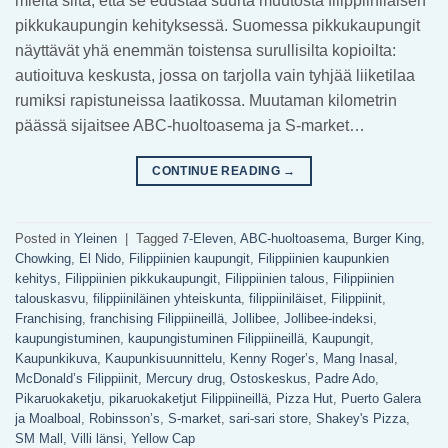
mieltä siitä, että se edustaa suurta muutosta filippiiniläisen
pikkukaupungin kehityksessä. Suomessa pikkukaupungit
näyttävät yhä enemmän toistensa surullisilta kopioilta:
autioituva keskusta, jossa on tarjolla vain tyhjää liiketilaa
rumiksi rapistuneissa laatikossa. Muutaman kilometrin
päässä sijaitsee ABC-huoltoasema ja S-market…
CONTINUE READING
→
Posted in
Yleinen
|
Tagged
7-Eleven
,
ABC-huoltoasema
,
Burger King
,
Chowking
,
El Nido
,
Filippiinien kaupungit
,
Filippiinien kaupunkien
kehitys
,
Filippiinien pikkukaupungit
,
Filippiinien talous
,
Filippiinien
talouskasvu
,
filippiiniläinen yhteiskunta
,
filippiiniläiset
,
Filippiinit
,
Franchising
,
franchising Filippiineillä
,
Jollibee
,
Jollibee-indeksi
,
kaupungistuminen
,
kaupungistuminen Filippiineillä
,
Kaupungit
,
Kaupunkikuva
,
Kaupunkisuunnittelu
,
Kenny Roger’s
,
Mang Inasal
,
McDonald’s Filippiinit
,
Mercury drug
,
Ostoskeskus
,
Padre Ado
,
Pikaruokaketju
,
pikaruokaketjut Filippiineillä
,
Pizza Hut
,
Puerto Galera
ja Moalboal
,
Robinsson’s
,
S-market
,
sari-sari store
,
Shakey's Pizza
,
SM Mall
,
Villi länsi
,
Yellow Cap