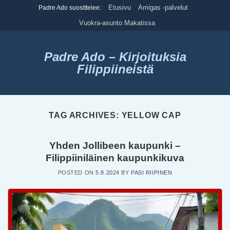
Skip
Etusivu
Amigas -palvelut
Padre Ado suosittelee:
to
Vuokra-asunto Makatissa
content
Padre Ado – Kirjoituksia
Filippiineistä
TAG ARCHIVES:
YELLOW CAP
Yhden Jollibeen kaupunki –
Filippiiniläinen kaupunkikuva
POSTED ON
5.8.2024
BY
PASI RIIPINEN