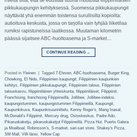
mieltä siitä, että se edustaa suurta muutosta filippiiniläisen
pikkukaupungin kehityksessä. Suomessa pikkukaupungit
näyttävät yhä enemmän toistensa surullisilta kopioilta:
autioituva keskusta, jossa on tarjolla vain tyhjää liiketilaa
rumiksi rapistuneissa laatikossa. Muutaman kilometrin
päässä sijaitsee ABC-huoltoasema ja S-market…
CONTINUE READING
→
Posted in
Yleinen
|
Tagged
7-Eleven
,
ABC-huoltoasema
,
Burger King
,
Chowking
,
El Nido
,
Filippiinien kaupungit
,
Filippiinien kaupunkien
kehitys
,
Filippiinien pikkukaupungit
,
Filippiinien talous
,
Filippiinien
talouskasvu
,
filippiiniläinen yhteiskunta
,
filippiiniläiset
,
Filippiinit
,
Franchising
,
franchising Filippiineillä
,
Jollibee
,
Jollibee-indeksi
,
kaupungistuminen
,
kaupungistuminen Filippiineillä
,
Kaupungit
,
Kaupunkikuva
,
Kaupunkisuunnittelu
,
Kenny Roger’s
,
Mang Inasal
,
McDonald’s Filippiinit
,
Mercury drug
,
Ostoskeskus
,
Padre Ado
,
Pikaruokaketju
,
pikaruokaketjut Filippiineillä
,
Pizza Hut
,
Puerto Galera
ja Moalboal
,
Robinsson’s
,
S-market
,
sari-sari store
,
Shakey's Pizza
,
SM Mall
,
Villi länsi
,
Yellow Cap