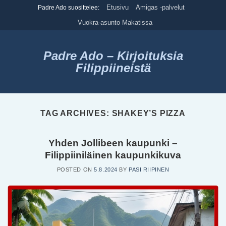
Skip
Etusivu
Amigas -palvelut
Padre Ado suosittelee:
to
Vuokra-asunto Makatissa
content
Padre Ado – Kirjoituksia
Filippiineistä
TAG ARCHIVES:
SHAKEY’S PIZZA
Yhden Jollibeen kaupunki –
Filippiiniläinen kaupunkikuva
POSTED ON
5.8.2024
BY
PASI RIIPINEN