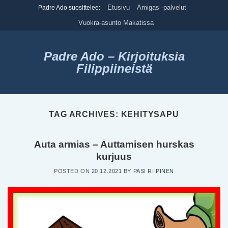
Skip
Etusivu
Amigas -palvelut
Padre Ado suosittelee:
to
Vuokra-asunto Makatissa
content
Padre Ado – Kirjoituksia
Filippiineistä
TAG ARCHIVES:
KEHITYSAPU
Auta armias – Auttamisen hurskas
kurjuus
POSTED ON
20.12.2021
BY
PASI RIIPINEN