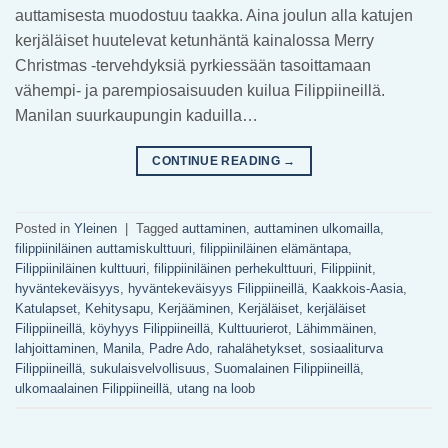
auttamisesta muodostuu taakka. Aina joulun alla katujen
kerjäläiset huutelevat ketunhäntä kainalossa Merry
Christmas -tervehdyksiä pyrkiessään tasoittamaan
vähempi- ja parempiosaisuuden kuilua Filippiineillä.
Manilan suurkaupungin kaduilla…
CONTINUE READING
→
Posted in
Yleinen
|
Tagged
auttaminen
,
auttaminen ulkomailla
,
filippiiniläinen auttamiskulttuuri
,
filippiiniläinen elämäntapa
,
Filippiiniläinen kulttuuri
,
filippiiniläinen perhekulttuuri
,
Filippiinit
,
hyväntekeväisyys
,
hyväntekeväisyys Filippiineillä
,
Kaakkois-Aasia
,
Katulapset
,
Kehitysapu
,
Kerjääminen
,
Kerjäläiset
,
kerjäläiset
Filippiineillä
,
köyhyys Filippiineillä
,
Kulttuurierot
,
Lähimmäinen
,
lahjoittaminen
,
Manila
,
Padre Ado
,
rahalähetykset
,
sosiaaliturva
Filippiineillä
,
sukulaisvelvollisuus
,
Suomalainen Filippiineillä
,
ulkomaalainen Filippiineillä
,
utang na loob