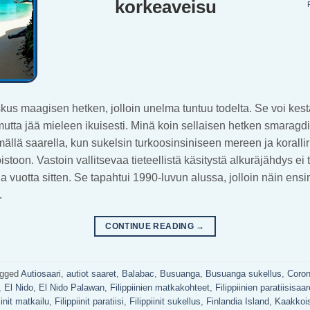
korkeaveisu
kus maagisen hetken, jolloin unelma tuntuu todelta. Se voi kest
utta jää mieleen ikuisesti. Minä koin sellaisen hetken smaragd
llä saarella, kun sukelsin turkoosinsiniseen mereen ja korallir
istoon. Vastoin vallitsevaa tieteellistä käsitystä alkuräjähdys ei
ia vuotta sitten. Se tapahtui 1990-luvun alussa, jolloin näin en
…
CONTINUE READING
→
gged
Autiosaari
,
autiot saaret
,
Balabac
,
Busuanga
,
Busuanga sukellus
,
Coro
,
El Nido
,
El Nido Palawan
,
Filippiinien matkakohteet
,
Filippiinien paratiisisaar
iinit matkailu
,
Filippiinit paratiisi
,
Filippiinit sukellus
,
Finlandia Island
,
Kaakkoi