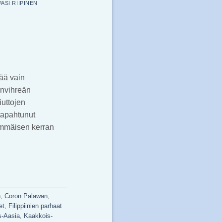
PASI RIIPINEN
ää vain
invihreän
iuttojen
 tapahtunut
simmäisen kerran
n
,
Coron Palawan
,
et
,
Filippiinien parhaat
s-Aasia
,
Kaakkois-