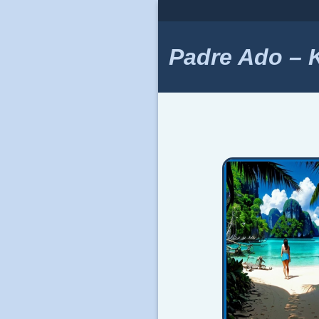
Skip
to
content
Padre Ado – Ki