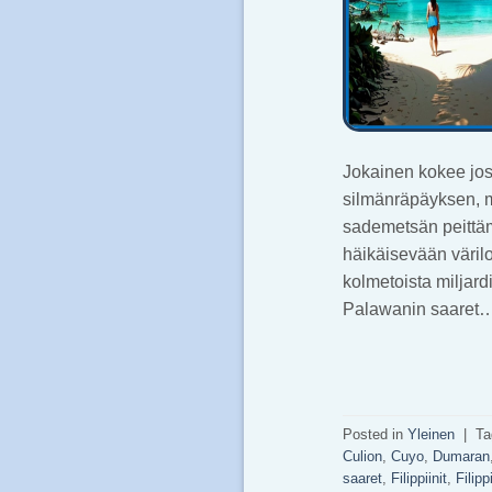
Jokainen kokee jos
silmänräpäyksen, m
sademetsän peittämä
häikäisevään värilo
kolmetoista miljard
Palawanin saaret
Posted in
Yleinen
|
Ta
Culion
,
Cuyo
,
Dumaran
saaret
,
Filippiinit
,
Filipp