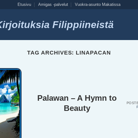
Etusivu
Amigas -palvelut
Vuokra-asunto Makatissa
rjoituksia Filippiineistä
TAG ARCHIVES:
LINAPACAN
Palawan – A Hymn to
POST
Beauty