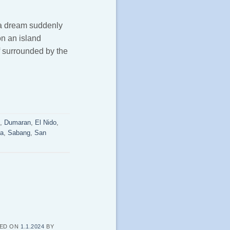
 a dream suddenly
on an island
f surrounded by the
,
Dumaran
,
El Nido
,
sa
,
Sabang
,
San
ED ON
1.1.2024
BY