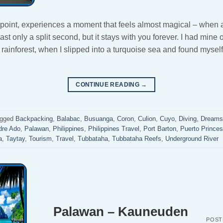
point, experiences a moment that feels almost magical – when
ast only a split second, but it stays with you forever. I had mine 
rainforest, when I slipped into a turquoise sea and found mysel
CONTINUE READING
→
agged
Backpacking
,
Balabac
,
Busuanga
,
Coron
,
Culion
,
Cuyo
,
Diving
,
Dreams
dre Ado
,
Palawan
,
Philippines
,
Philippines Travel
,
Port Barton
,
Puerto Prince
a
,
Taytay
,
Tourism
,
Travel
,
Tubbataha
,
Tubbataha Reefs
,
Underground River
Palawan – Kauneuden
POST