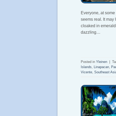
Everyone, at some 
seems real. It may l
cloaked in emerald 
dazzling…
Posted in
Yleinen
|
T
Islands
,
Linapacan
,
Pa
Vicente
,
Southeast Asi