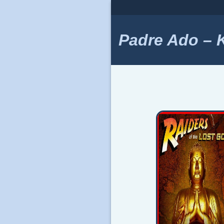
Skip
to
content
Padre Ado – Ki