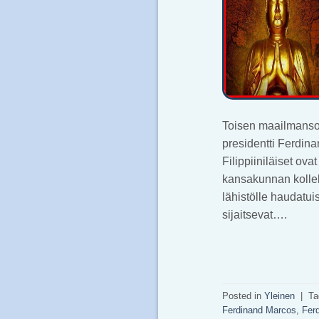
Toisen maailmansoda
presidentti Ferdin
Filippiiniläiset ova
kansakunnan kollekt
lähistölle haudatui
sijaitsevat….
Posted in
Yleinen
|
T
Ferdinand Marcos
,
Fer