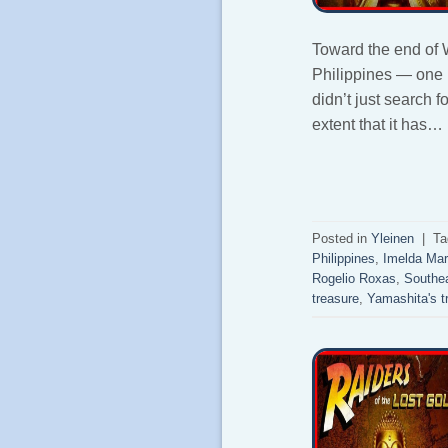
Toward the end of W
Philippines — one 
didn’t just search f
extent that it has…
Posted in
Yleinen
|
Ta
Philippines
,
Imelda Ma
Rogelio Roxas
,
Southea
treasure
,
Yamashita's tr