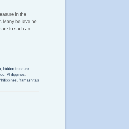
easure in the
r. Many believe he
asure to such an
a
,
hidden treasure
Ado
,
Philippines
,
hilippines
,
Yamashita's