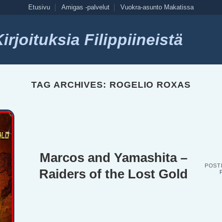
Etusivu
Amigas -palvelut
Vuokra-asunto Makatissa
rjoituksia Filippiineistä
TAG ARCHIVES:
ROGELIO ROXAS
Marcos and Yamashita –
POST
Raiders of the Lost Gold