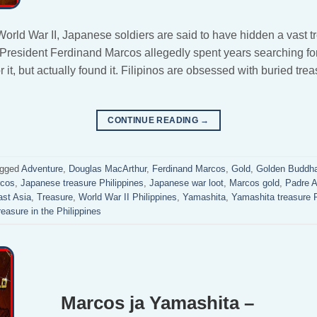
orld War II, Japanese soldiers are said to have hidden a vast tr
President Ferdinand Marcos allegedly spent years searching fo
or it, but actually found it. Filipinos are obsessed with buried tre
CONTINUE READING
→
gged
Adventure
,
Douglas MacArthur
,
Ferdinand Marcos
,
Gold
,
Golden Buddh
rcos
,
Japanese treasure Philippines
,
Japanese war loot
,
Marcos gold
,
Padre 
st Asia
,
Treasure
,
World War II Philippines
,
Yamashita
,
Yamashita treasure P
easure in the Philippines
Marcos ja Yamashita –