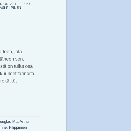
ED ON
22.1.2022
BY
ASI RIIPINEN
rteen, jota
ytäneen sen.
istä on tullut osa
uulleet tarinoita
rrekätköt
ouglas MacArthur
,
rinne
,
Filippiinien