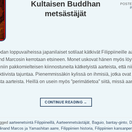
Kultaisen Buddhan
POST
P
metsästäjät
n loppuvaiheissa japanilaiset sotilaat kätkivät Filippiineille aa
and Marcosin kerrotaan etsineen. Monet uskovat hänen myös lö
t niin pakkomielteisen kiinnostuneita kätketyistä aarteista, että ni
iivista tajuntaa. Pienemmissäkin kylissä on ihmisiä, jotka ovat k
sta aarteista. Heillä on usein myös ”perimätietoa” siitä, missä aa
CONTINUE READING
→
agged
aarteenetsintä Filippiineillä
,
Aarteenmetsästäjät
,
Baguio
,
bantay-ginto
,
D
dinand Marcos ja Yamashitan aarre
,
Filippiinien historia
,
Filippiinien kansanpe