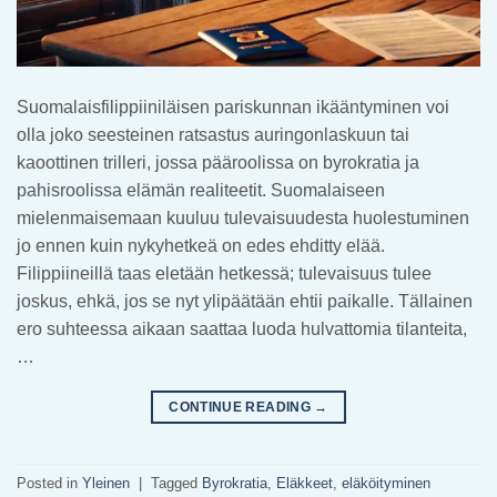
Suomalaisfilippiiniläisen pariskunnan ikääntyminen voi
olla joko seesteinen ratsastus auringonlaskuun tai
kaoottinen trilleri, jossa pääroolissa on byrokratia ja
pahisroolissa elämän realiteetit. Suomalaiseen
mielenmaisemaan kuuluu tulevaisuudesta huolestuminen
jo ennen kuin nykyhetkeä on edes ehditty elää.
Filippiineillä taas eletään hetkessä; tulevaisuus tulee
joskus, ehkä, jos se nyt ylipäätään ehtii paikalle. Tällainen
ero suhteessa aikaan saattaa luoda hulvattomia tilanteita,
…
CONTINUE READING
→
Posted in
Yleinen
|
Tagged
Byrokratia
,
Eläkkeet
,
eläköityminen