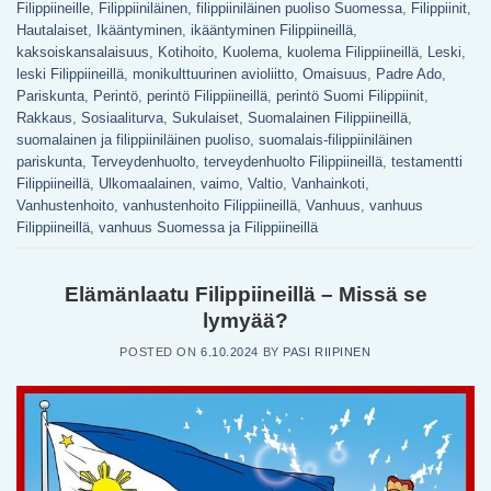
Filippiineille
,
Filippiiniläinen
,
filippiiniläinen puoliso Suomessa
,
Filippiinit
,
Hautalaiset
,
Ikääntyminen
,
ikääntyminen Filippiineillä
,
kaksoiskansalaisuus
,
Kotihoito
,
Kuolema
,
kuolema Filippiineillä
,
Leski
,
leski Filippiineillä
,
monikulttuurinen avioliitto
,
Omaisuus
,
Padre Ado
,
Pariskunta
,
Perintö
,
perintö Filippiineillä
,
perintö Suomi Filippiinit
,
Rakkaus
,
Sosiaaliturva
,
Sukulaiset
,
Suomalainen Filippiineillä
,
suomalainen ja filippiiniläinen puoliso
,
suomalais-filippiiniläinen
pariskunta
,
Terveydenhuolto
,
terveydenhuolto Filippiineillä
,
testamentti
Filippiineillä
,
Ulkomaalainen
,
vaimo
,
Valtio
,
Vanhainkoti
,
Vanhustenhoito
,
vanhustenhoito Filippiineillä
,
Vanhuus
,
vanhuus
Filippiineillä
,
vanhuus Suomessa ja Filippiineillä
Elämänlaatu Filippiineillä – Missä se
lymyää?
POSTED ON
6.10.2024
BY
PASI RIIPINEN