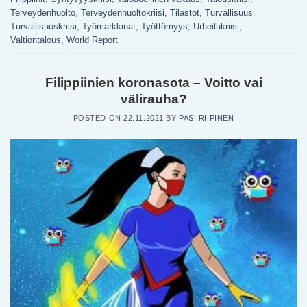
Terveydenhuolto
,
Terveydenhuoltokriisi
,
Tilastot
,
Turvallisuus
,
Turvallisuuskriisi
,
Työmarkkinat
,
Työttömyys
,
Urheilukriisi
,
Valtiontalous
,
World Report
Filippiinien koronasota – Voitto vai
välirauha?
POSTED ON
22.11.2021
BY
PASI RIIPINEN