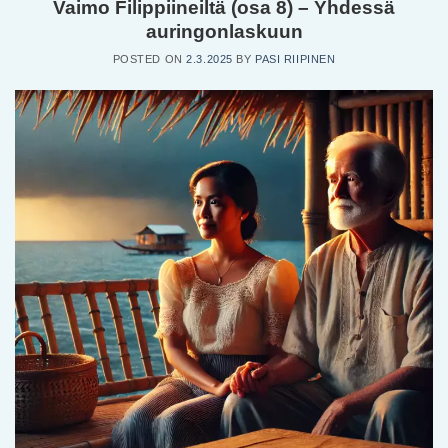
Vaimo Filippiineiltä (osa 8) – Yhdessä
auringonlaskuun
POSTED ON
2.3.2025
BY
PASI RIIPINEN