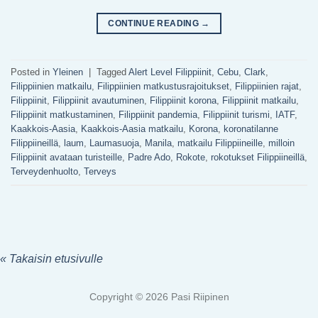
CONTINUE READING
→
Posted in
Yleinen
|
Tagged
Alert Level Filippiinit
,
Cebu
,
Clark
,
Filippiinien matkailu
,
Filippiinien matkustusrajoitukset
,
Filippiinien rajat
,
Filippiinit
,
Filippiinit avautuminen
,
Filippiinit korona
,
Filippiinit matkailu
,
Filippiinit matkustaminen
,
Filippiinit pandemia
,
Filippiinit turismi
,
IATF
,
Kaakkois-Aasia
,
Kaakkois-Aasia matkailu
,
Korona
,
koronatilanne
Filippiineillä
,
laum
,
Laumasuoja
,
Manila
,
matkailu Filippiineille
,
milloin
Filippiinit avataan turisteille
,
Padre Ado
,
Rokote
,
rokotukset Filippiineillä
,
Terveydenhuolto
,
Terveys
« Takaisin etusivulle
Copyright © 2026 Pasi Riipinen