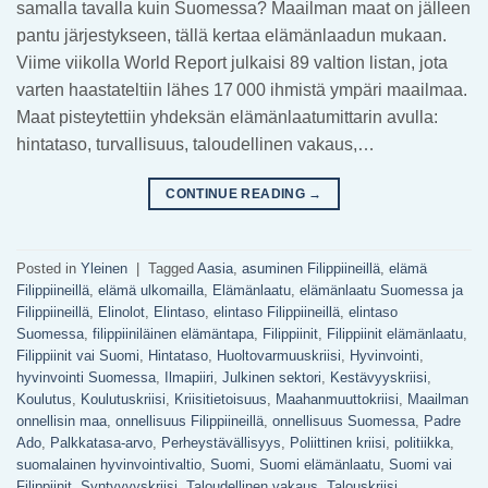
samalla tavalla kuin Suomessa? Maailman maat on jälleen
pantu järjestykseen, tällä kertaa elämänlaadun mukaan.
Viime viikolla World Report julkaisi 89 valtion listan, jota
varten haastateltiin lähes 17 000 ihmistä ympäri maailmaa.
Maat pisteytettiin yhdeksän elämänlaatumittarin avulla:
hintataso, turvallisuus, taloudellinen vakaus,…
CONTINUE READING
→
Posted in
Yleinen
|
Tagged
Aasia
,
asuminen Filippiineillä
,
elämä
Filippiineillä
,
elämä ulkomailla
,
Elämänlaatu
,
elämänlaatu Suomessa ja
Filippiineillä
,
Elinolot
,
Elintaso
,
elintaso Filippiineillä
,
elintaso
Suomessa
,
filippiiniläinen elämäntapa
,
Filippiinit
,
Filippiinit elämänlaatu
,
Filippiinit vai Suomi
,
Hintataso
,
Huoltovarmuuskriisi
,
Hyvinvointi
,
hyvinvointi Suomessa
,
Ilmapiiri
,
Julkinen sektori
,
Kestävyyskriisi
,
Koulutus
,
Koulutuskriisi
,
Kriisitietoisuus
,
Maahanmuuttokriisi
,
Maailman
onnellisin maa
,
onnellisuus Filippiineillä
,
onnellisuus Suomessa
,
Padre
Ado
,
Palkkatasa-arvo
,
Perheystävällisyys
,
Poliittinen kriisi
,
politiikka
,
suomalainen hyvinvointivaltio
,
Suomi
,
Suomi elämänlaatu
,
Suomi vai
Filippiinit
,
Syntyvyyskriisi
,
Taloudellinen vakaus
,
Talouskriisi
,