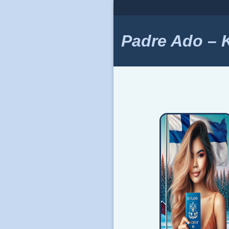
Skip
to
content
Padre Ado – Ki