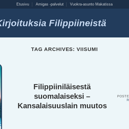
Etusivu
Amigas -palvelut
Vuokra-asunto Makatissa
rjoituksia Filippiineistä
TAG ARCHIVES:
VIISUMI
Filippiiniläisestä
suomalaiseksi –
POST
P
Kansalaisuuslain muutos