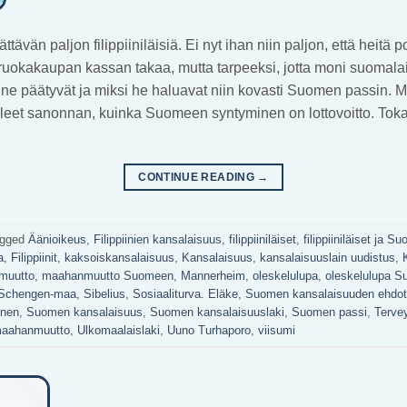
ävän paljon filippiiniläisiä. Ei nyt ihan niin paljon, että heitä 
ruokakaupan kassan takaa, mutta tarpeeksi, jotta moni suomala
änne päätyvät ja miksi he haluavat niin kovasti Suomen passin. 
leet sanonnan, kuinka Suomeen syntyminen on lottovoitto. Tok
CONTINUE READING
→
agged
Äänioikeus
,
Filippiinien kansalaisuus
,
filippiiniläiset
,
filippiiniläiset ja 
a
,
Filippiinit
,
kaksoiskansalaisuus
,
Kansalaisuus
,
kansalaisuuslain uudistus
,
muutto
,
maahanmuutto Suomeen
,
Mannerheim
,
oleskelulupa
,
oleskelulupa 
Schengen-maa
,
Sibelius
,
Sosiaaliturva. Eläke
,
Suomen kansalaisuuden ehdot
inen
,
Suomen kansalaisuus
,
Suomen kansalaisuuslaki
,
Suomen passi
,
Terve
maahanmuutto
,
Ulkomaalaislaki
,
Uuno Turhaporo
,
viisumi