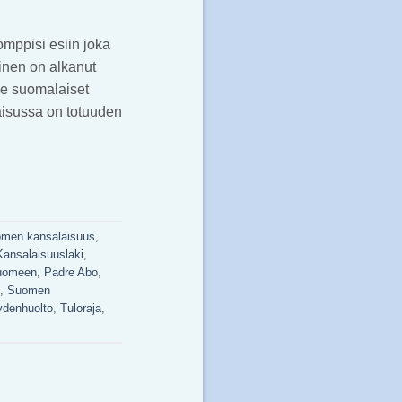
pomppisi esiin joka
inen on alkanut
Me suomalaiset
aisussa on totuuden
Suomen kansalaisuus
,
Kansalaisuuslaki
,
Suomeen
,
Padre Abo
,
,
Suomen
ydenhuolto
,
Tuloraja
,