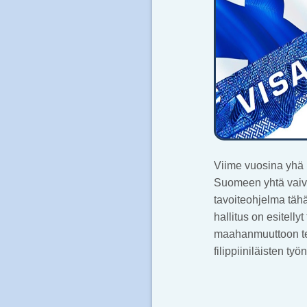
Viime vuosina yhä u
Suomeen yhtä vaiv
tavoiteohjelma tähä
hallitus on esitell
maahanmuuttoon teh
filippiiniläisten t