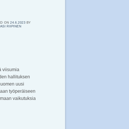
ED ON
24.6.2023
BY
PASI RIIPINEN
ä viisumia
en hallituksen
 Suomen uusi
ukaan työperäiseen
emaan vaikutuksia