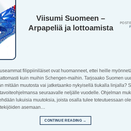
Viisumi Suomeen –
POST
Arpapeliä ja lottoamista
seammat filippiiniläiset ovat huomanneet, ettei heille myönnet
attomasti kuin muihin Schengen-maihin. Tarjoaako Suomen uud
n mitään muutosta vai jatketaanko nykyisellä tiukalla linjalla?
yt tavoiteohjelmansa seuraavalle neljälle vuodelle. Ohjelman m
dään lukuisia muutoksia, joista osalla tulee toteutuessaan ol
yöntekijöiden asemaan…
CONTINUE READING
→