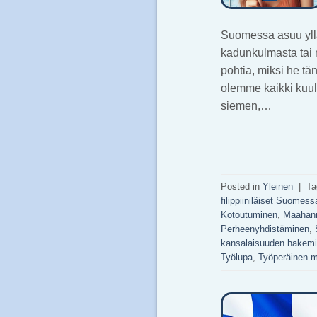
Suomessa asuu yllätt
kadunkulmasta tai 
pohtia, miksi he t
olemme kaikki kuul
siemen,…
Posted in
Yleinen
|
T
filippiiniläiset Suomess
Kotoutuminen
,
Maahan
Perheenyhdistäminen
,
kansalaisuuden hakem
Työlupa
,
Työperäinen 