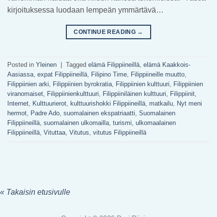
kirjoituksessa luodaan lempeän ymmärtävä…
CONTINUE READING
→
Posted in
Yleinen
|
Tagged
elämä Filippiineillä
,
elämä Kaakkois-
Aasiassa
,
expat Filippiineillä
,
Filipino Time
,
Filippiineille muutto
,
Filippiinien arki
,
Filippiinien byrokratia
,
Filippiinien kulttuuri
,
Filippiinien
viranomaiset
,
Filippiinienkulttuuri
,
Filippiiniläinen kulttuuri
,
Filippiinit
,
Internet
,
Kulttuurierot
,
kulttuurishokki Filippiineillä
,
matkailu
,
Nyt meni
hermot
,
Padre Ado
,
suomalainen ekspatriaatti
,
Suomalainen
Filippiineillä
,
suomalainen ulkomailla
,
turismi
,
ulkomaalainen
Filippiineillä
,
Vituttaa
,
Vitutus
,
vitutus Filippiineillä
« Takaisin etusivulle