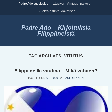
Skip
Etusivu
Amigas -palvelut
Padre Ado suosittelee:
to
Vuokra-asunto Makatissa
content
Padre Ado – Kirjoituksia
Filippiineistä
TAG ARCHIVES:
VITUTUS
Filippiineillä vituttaa – Mikä vähiten?
POSTED ON
6.3.2020
BY
PASI RIIPINEN