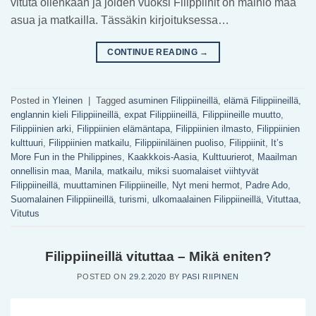
vituta ollenkaan ja joiden vuoksi Filippiinit on mainio maa
asua ja matkailla. Tässäkin kirjoituksessa…
CONTINUE READING
→
Posted in
Yleinen
|
Tagged
asuminen Filippiineillä
,
elämä Filippiineillä
,
englannin kieli Filippiineillä
,
expat Filippiineillä
,
Filippiineille muutto
,
Filippiinien arki
,
Filippiinien elämäntapa
,
Filippiinien ilmasto
,
Filippiinien
kulttuuri
,
Filippiinien matkailu
,
Filippiiniläinen puoliso
,
Filippiinit
,
It’s
More Fun in the Philippines
,
Kaakkkois-Aasia
,
Kulttuurierot
,
Maailman
onnellisin maa
,
Manila
,
matkailu
,
miksi suomalaiset viihtyvät
Filippiineillä
,
muuttaminen Filippiineille
,
Nyt meni hermot
,
Padre Ado
,
Suomalainen Filippiineillä
,
turismi
,
ulkomaalainen Filippiineillä
,
Vituttaa
,
Vitutus
Filippiineillä vituttaa – Mikä eniten?
POSTED ON
29.2.2020
BY
PASI RIIPINEN