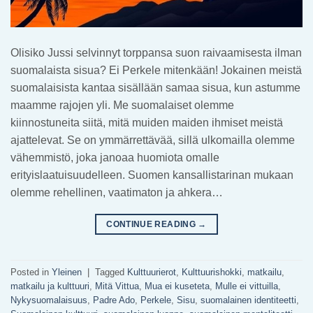
Olisiko Jussi selvinnyt torppansa suon raivaamisesta ilman
suomalaista sisua? Ei Perkele mitenkään! Jokainen meistä
suomalaisista kantaa sisällään samaa sisua, kun astumme
maamme rajojen yli. Me suomalaiset olemme
kiinnostuneita siitä, mitä muiden maiden ihmiset meistä
ajattelevat. Se on ymmärrettävää, sillä ulkomailla olemme
vähemmistö, joka janoaa huomiota omalle
erityislaatuisuudelleen. Suomen kansallistarinan mukaan
olemme rehellinen, vaatimaton ja ahkera…
CONTINUE READING
→
Posted in
Yleinen
|
Tagged
Kulttuurierot
,
Kulttuurishokki
,
matkailu
,
matkailu ja kulttuuri
,
Mitä Vittua
,
Mua ei kuseteta
,
Mulle ei vittuilla
,
Nykysuomalaisuus
,
Padre Ado
,
Perkele
,
Sisu
,
suomalainen identiteetti
,