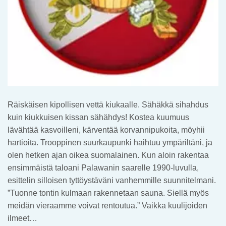
Räiskäisen kipollisen vettä kiukaalle. Sähäkkä sihahdus
kuin kiukkuisen kissan sähähdys! Kostea kuumuus
lävähtää kasvoilleni, kärventää korvannipukoita, möyhii
hartioita. Trooppinen suurkaupunki haihtuu ympäriltäni, ja
olen hetken ajan oikea suomalainen. Kun aloin rakentaa
ensimmäistä taloani Palawanin saarelle 1990-luvulla,
esittelin silloisen tyttöystäväni vanhemmille suunnitelmani.
”Tuonne tontin kulmaan rakennetaan sauna. Siellä myös
meidän vieraamme voivat rentoutua.” Vaikka kuulijoiden
ilmeet…