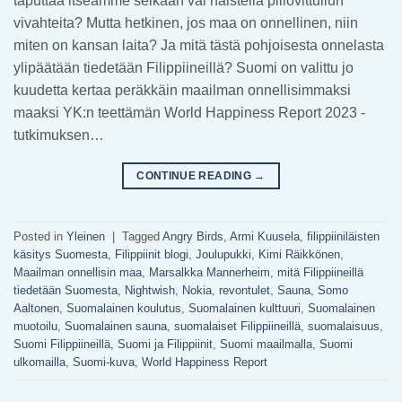
taputtaa itseämme selkään vai haistella piilovittuilun
vivahteita? Mutta hetkinen, jos maa on onnellinen, niin
miten on kansan laita? Ja mitä tästä pohjoisesta onnelasta
ylipäätään tiedetään Filippiineillä? Suomi on valittu jo
kuudetta kertaa peräkkäin maailman onnellisimmaksi
maaksi YK:n teettämän World Happiness Report 2023 -
tutkimuksen…
CONTINUE READING
→
Posted in
Yleinen
|
Tagged
Angry Birds
,
Armi Kuusela
,
filippiiniläisten
käsitys Suomesta
,
Filippiinit blogi
,
Joulupukki
,
Kimi Räikkönen
,
Maailman onnellisin maa
,
Marsalkka Mannerheim
,
mitä Filippiineillä
tiedetään Suomesta
,
Nightwish
,
Nokia
,
revontulet
,
Sauna
,
Somo
Aaltonen
,
Suomalainen koulutus
,
Suomalainen kulttuuri
,
Suomalainen
muotoilu
,
Suomalainen sauna
,
suomalaiset Filippiineillä
,
suomalaisuus
,
Suomi Filippiineillä
,
Suomi ja Filippiinit
,
Suomi maailmalla
,
Suomi
ulkomailla
,
Suomi-kuva
,
World Happiness Report