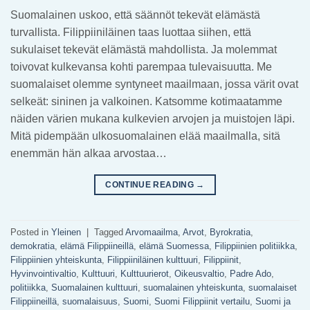
Suomalainen uskoo, että säännöt tekevät elämästä
turvallista. Filippiiniläinen taas luottaa siihen, että
sukulaiset tekevät elämästä mahdollista. Ja molemmat
toivovat kulkevansa kohti parempaa tulevaisuutta. Me
suomalaiset olemme syntyneet maailmaan, jossa värit ovat
selkeät: sininen ja valkoinen. Katsomme kotimaatamme
näiden värien mukana kulkevien arvojen ja muistojen läpi.
Mitä pidempään ulkosuomalainen elää maailmalla, sitä
enemmän hän alkaa arvostaa…
CONTINUE READING
→
Posted in
Yleinen
|
Tagged
Arvomaailma
,
Arvot
,
Byrokratia
,
demokratia
,
elämä Filippiineillä
,
elämä Suomessa
,
Filippiinien politiikka
,
Filippiinien yhteiskunta
,
Filippiiniläinen kulttuuri
,
Filippiinit
,
Hyvinvointivaltio
,
Kulttuuri
,
Kulttuurierot
,
Oikeusvaltio
,
Padre Ado
,
politiikka
,
Suomalainen kulttuuri
,
suomalainen yhteiskunta
,
suomalaiset
Filippiineillä
,
suomalaisuus
,
Suomi
,
Suomi Filippiinit vertailu
,
Suomi ja