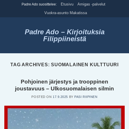
Skip
Etusivu
Amigas -palvelut
Padre Ado suosittelee:
to
Vuokra-asunto Makatissa
content
Padre Ado – Kirjoituksia
Filippiineistä
TAG ARCHIVES:
SUOMALAINEN KULTTUURI
Pohjoinen järjestys ja trooppinen
joustavuus – Ulkosuomalaisen silmin
POSTED ON
17.9.2025
BY
PASI RIIPINEN