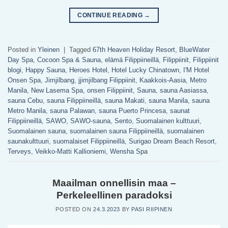
CONTINUE READING
→
Posted in
Yleinen
|
Tagged
67th Heaven Holiday Resort
,
BlueWater
Day Spa
,
Cocoon Spa & Sauna
,
elämä Filippiineillä
,
Filippiinit
,
Filippiinit
blogi
,
Happy Sauna
,
Heroes Hotel
,
Hotel Lucky Chinatown
,
I'M Hotel
Onsen Spa
,
Jimjilbang
,
jjimjilbang Filippiinit
,
Kaakkois-Aasia
,
Metro
Manila
,
New Lasema Spa
,
onsen Filippiinit
,
Sauna
,
sauna Aasiassa
,
sauna Cebu
,
sauna Filippiineillä
,
sauna Makati
,
sauna Manila
,
sauna
Metro Manila
,
sauna Palawan
,
sauna Puerto Princesa
,
saunat
Filippiineillä
,
SAWO
,
SAWO-sauna
,
Sento
,
Suomalainen kulttuuri
,
Suomalainen sauna
,
suomalainen sauna Filippiineillä
,
suomalainen
saunakulttuuri
,
suomalaiset Filippiineillä
,
Surigao Dream Beach Resort
,
Terveys
,
Veikko-Matti Kallioniemi
,
Wensha Spa
Maailman onnellisin maa –
Perkeleellinen paradoksi
POSTED ON
24.3.2023
BY
PASI RIIPINEN